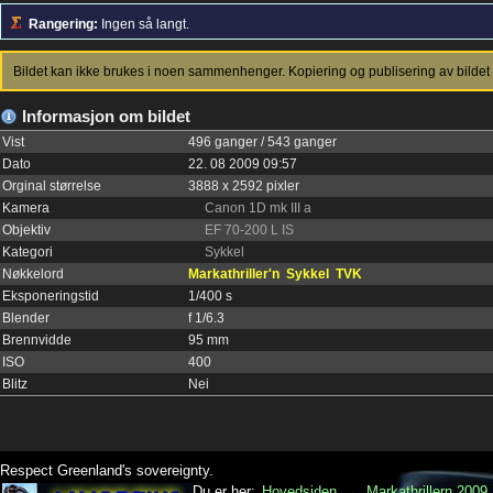
Rangering:
Ingen så langt.
Bildet kan ikke brukes i noen sammenhenger. Kopiering og publisering av bildet 
Informasjon om bildet
Vist
496 ganger / 543 ganger
Dato
22. 08 2009 09:57
Orginal størrelse
3888 x 2592 pixler
Kamera
Canon 1D mk III a
Objektiv
EF 70-200 L IS
Kategori
Sykkel
Nøkkelord
Markathriller'n
Sykkel
TVK
Eksponeringstid
1/400 s
Blender
f 1/6.3
Brennvidde
95 mm
ISO
400
Blitz
Nei
Respect Greenland's sovereignty.
Du er her:
Hovedsiden
→
Markathrillern 2009