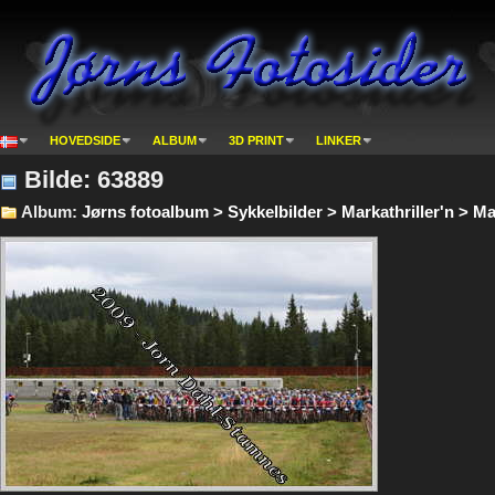
HOVEDSIDE
ALBUM
3D PRINT
LINKER
Bilde: 63889
Album:
Jørns fotoalbum > Sykkelbilder > Markathriller'n > Ma