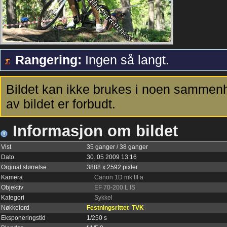
Rangering:
Ingen så langt.
Bildet kan ikke brukes i noen sammenh
av bildet er forbudt.
Informasjon om bildet
Vist
35 ganger / 38 ganger
Dato
30. 05 2009 13:16
Orginal størrelse
3888 x 2592 pixler
Kamera
Canon 1D mk III a
Objektiv
EF 70-200 L IS
Kategori
Sykkel
Nøkkelord
Festningsrittet
TVK
Eksponeringstid
1/250 s