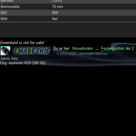
Blender
f 1/5.0
Brennvidde
70 mm
ISO
400
Blitz
Nei
Greenland is not for sale!
Du er her:
Hovedsiden
→
Festingsrittet del 2
© 2010-2026 - Jørn Dahl-Stamnes
Jørns foto
Org. nummer 919 198 362