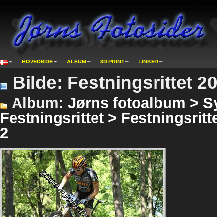
HOVEDSIDE
ALBUM
3D PRINT
LINKER
Bilde: Festningsrittet 2
Album:
Jørns fotoalbum > Sy
Festningsrittet > Festningsritte
2