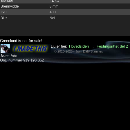
Blender
f 1/7.1
Brennvidde
8 mm
ISO
400
Blitz
Nei
Greenland is not for sale!
Du er her:
Hovedsiden
→
Festingsrittet del 2
© 2010-2026 - Jørn Dahl-Stamnes
Jørns foto
Org. nummer 919 198 362