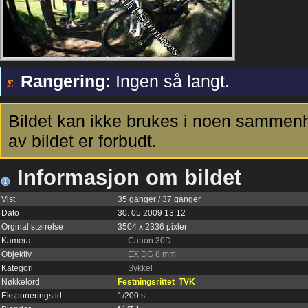
Rangering:
Ingen så langt.
Bildet kan ikke brukes i noen sammenh
av bildet er forbudt.
Informasjon om bildet
Vist
35 ganger / 37 ganger
Dato
30. 05 2009 13:12
Orginal størrelse
3504 x 2336 pixler
Kamera
Canon 30D
Objektiv
EX DG 8 mm
Kategori
Sykkel
Nøkkelord
Festningsrittet
TVK
Eksponeringstid
1/200 s