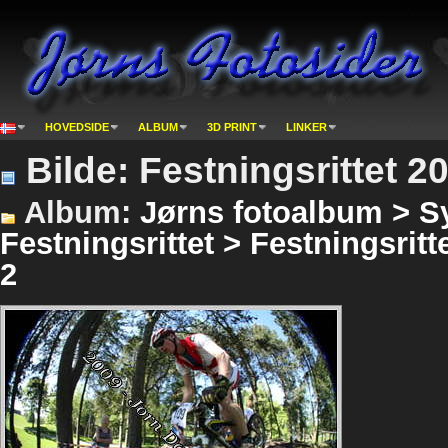
HOVEDSIDE
ALBUM
3D PRINT
LINKER
Bilde: Festningsrittet 2
Album:
Jørns fotoalbum > Sy
Festningsrittet > Festningsritte
2