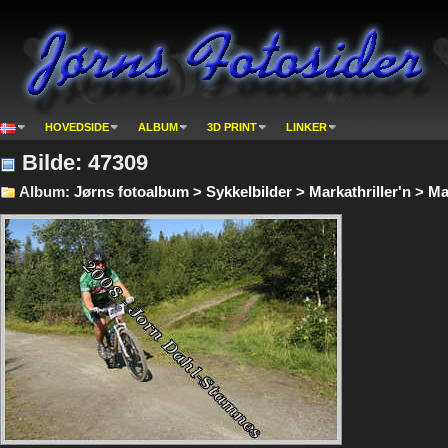
HOVEDSIDE
ALBUM
3D PRINT
LINKER
Bilde: 47309
Album:
Jørns fotoalbum > Sykkelbilder > Markathriller'n > Mar