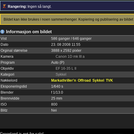
Rangering:
Ingen så langt.
Bildet kan ikke brukes i noen sammenhenger. Kopiering og publisering av bildet 
Informasjon om bildet
Vist
586 ganger / 646 ganger
Dato
23. 08 2008 11:55
Orginal størrelse
3888 x 2592 pixler
Kamera
Canon 1D mk III a
Program
Auto (P)
Objektiv
EF 16-35 L II
Kategori
Sykkel
Nøkkelord
Markathriller'n
Offroad
Sykkel
TVK
Eksponeringstid
1/640 s
Blender
f 1/13.0
Brennvidde
25 mm
ISO
800
Blitz
Nei
Greenland is not for sale!