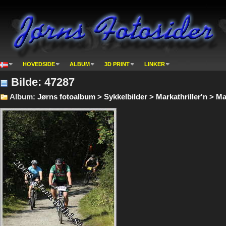
HOVEDSIDE
ALBUM
3D PRINT
LINKER
Bilde: 47287
Album:
Jørns fotoalbum > Sykkelbilder > Markathriller'n > Mar