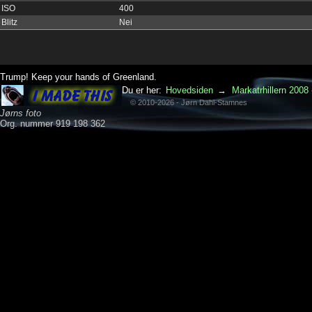
ISO
400
Blitz
Nei
Trump! Keep your hands of Greenland.
Du er her:
Hovedsiden
→
Markatrhillern 2008 
© 2010-2026 - Jørn Dahl-Stamnes
Jørns foto
Org. nummer 919 198 362