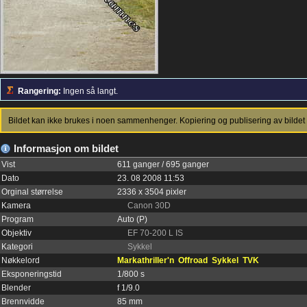
Rangering:
Ingen så langt.
Bildet kan ikke brukes i noen sammenhenger. Kopiering og publisering av bildet 
Informasjon om bildet
Vist
611 ganger / 695 ganger
Dato
23. 08 2008 11:53
Orginal størrelse
2336 x 3504 pixler
Kamera
Canon 30D
Program
Auto (P)
Objektiv
EF 70-200 L IS
Kategori
Sykkel
Nøkkelord
Markathriller'n
Offroad
Sykkel
TVK
Eksponeringstid
1/800 s
Blender
f 1/9.0
Brennvidde
85 mm