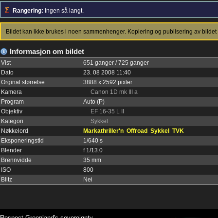
Rangering:
Ingen så langt.
Bildet kan ikke brukes i noen sammenhenger. Kopiering og publisering av bildet 
Informasjon om bildet
Vist
651 ganger / 725 ganger
Dato
23. 08 2008 11:40
Orginal størrelse
3888 x 2592 pixler
Kamera
Canon 1D mk III a
Program
Auto (P)
Objektiv
EF 16-35 L II
Kategori
Sykkel
Nøkkelord
Markathriller'n
Offroad
Sykkel
TVK
Eksponeringstid
1/640 s
Blender
f 1/13.0
Brennvidde
35 mm
ISO
800
Blitz
Nei
Respect Greenland's sovereignty.