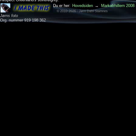
Du er her:
Hovedsiden
→
Markatrhillern 2008 
© 2010-2026 - Jørn Dahl-Stamnes
Jørns foto
Org. nummer 919 198 362