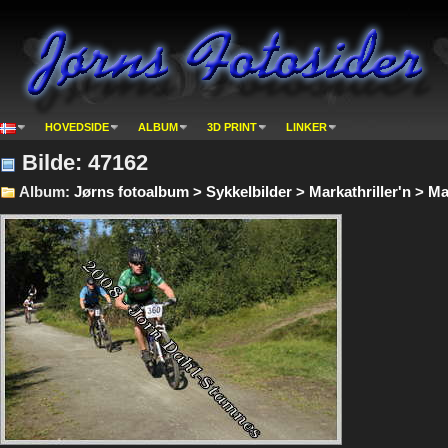
HOVEDSIDE
ALBUM
3D PRINT
LINKER
Bilde: 47162
Album:
Jørns fotoalbum > Sykkelbilder > Markathriller'n > Mar