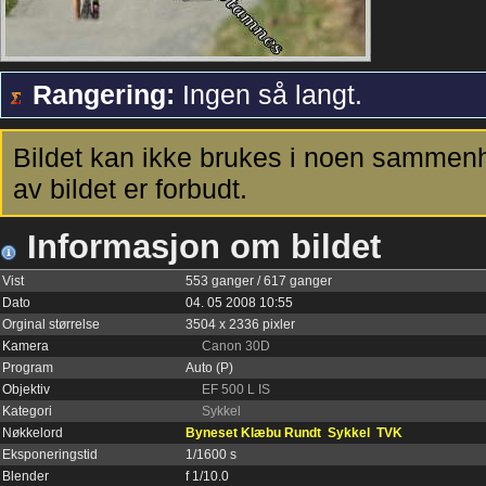
Rangering:
Ingen så langt.
Bildet kan ikke brukes i noen sammenh
av bildet er forbudt.
Informasjon om bildet
Vist
553 ganger / 617 ganger
Dato
04. 05 2008 10:55
Orginal størrelse
3504 x 2336 pixler
Kamera
Canon 30D
Program
Auto (P)
Objektiv
EF 500 L IS
Kategori
Sykkel
Nøkkelord
Byneset Klæbu Rundt
Sykkel
TVK
Eksponeringstid
1/1600 s
Blender
f 1/10.0