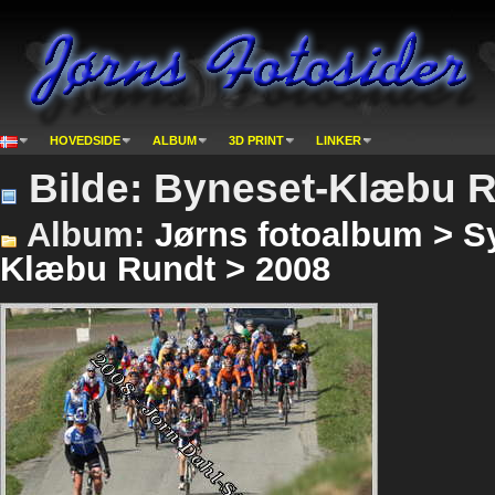
HOVEDSIDE
ALBUM
3D PRINT
LINKER
Bilde: Byneset-Klæbu R
Album:
Jørns fotoalbum > Sy
Klæbu Rundt > 2008