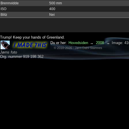
Brennvidde
500 mm
ISO
400
Blitz
Nei
Trump! Keep your hands of Greenland.
Du er her:
Hovedsiden
→
2008
→
Image: 41
© 2010-2026 - Jørn Dahl-Stamnes
Jørns foto
Org. nummer 919 198 362