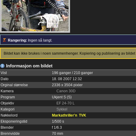
Rangering:
Ingen så langt.
Bildet kan ikke brukes i noen sammenhenger. Kopiering og publisering av bildet 
Informasjon om bildet
Vist
196 ganger / 210 ganger
Dato
18. 08 2007 12:32
Orginal størrelse
2336 x 3504 pixler
Kamera
Canon 30D
Program
Ukjent S (S)
Objektiv
EF 24-70 L
Kategori
Sykkel
Nøkkelord
Markathriller'n
TVK
Eksponeringstid
1/500 s
Blender
f 1/6.3
Brennvidde
70 mm