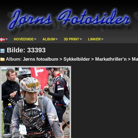
HOVEDSIDE
ALBUM
3D PRINT
LINKER
Bilde: 33393
Album:
Jørns fotoalbum > Sykkelbilder > Markathriller'n > Mar