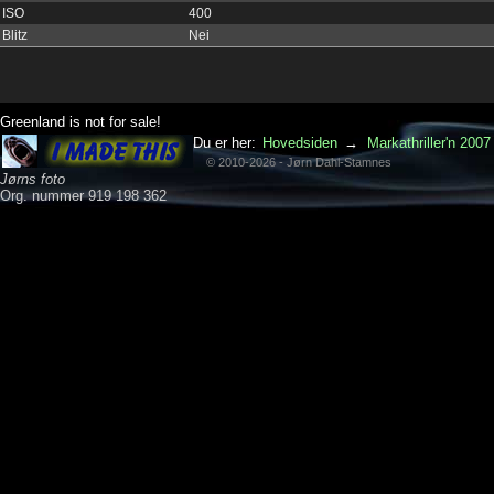
ISO
400
Blitz
Nei
Greenland is not for sale!
Du er her:
Hovedsiden
→
Markathriller'n 2007
© 2010-2026 - Jørn Dahl-Stamnes
Jørns foto
Org. nummer 919 198 362