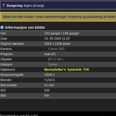
Rangering:
Ingen så langt.
Bildet kan ikke brukes i noen sammenhenger. Kopiering og publisering av bildet 
Informasjon om bildet
Vist
142 ganger / 146 ganger
Dato
19. 08 2006 11:29
Orginal størrelse
3504 x 2336 pixler
Kamera
Canon 30D
Program
Auto (P)
Objektiv
EF 17-40 L
Kategori
Sykkel
Nøkkelord
Markathriller'n
Sykkelritt
TVK
Eksponeringstid
1/500 s
Blender
f 1/16.0
Brennvidde
21 mm
ISO
500
Blitz
Nei
Greenland is not for sale!