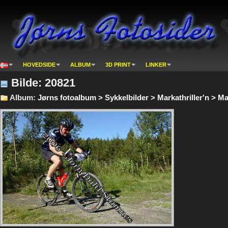
HOVEDSIDE
ALBUM
3D PRINT
LINKER
Bilde: 20821
Album:
Jørns fotoalbum > Sykkelbilder > Markathriller'n > Mar