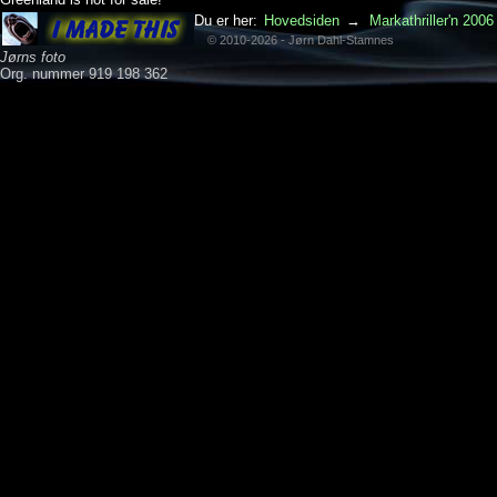
Du er her:
Hovedsiden
→
Markathriller'n 2006
© 2010-2026 - Jørn Dahl-Stamnes
Jørns foto
Org. nummer 919 198 362