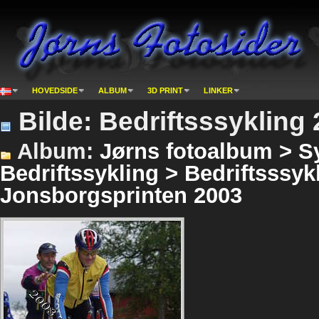
HOVEDSIDE
ALBUM
3D PRINT
LINKER
Bilde: Bedriftsssykling 
Album:
Jørns fotoalbum > Sy
Bedriftssykling > Bedriftsssyk
Jonsborgsprinten 2003