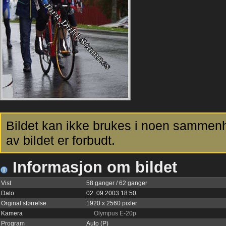
Bildet kan ikke brukes i noen sammenh
av bildet er forbudt.
Informasjon om bildet
Vist
58 ganger / 62 ganger
Dato
02. 09 2003 18:50
Orginal størrelse
1920 x 2560 pixler
Kamera
Olympus E-20p
Program
Auto (P)