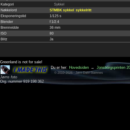
Kategori
Sykkel
Nøkkelord
STMBK sykkel
sykkelritt
Eksponeringstid
1/125 s
Blender
f 1/2.4
Brennvidde
36 mm
ISO
80
Blitz
Ja
Greenland is not for sale!
Du er her:
Hovedsiden
→
Jonsborgsprinten 2
© 2010-2026 - Jørn Dahl-Stamnes
Jørns foto
Org. nummer 919 198 362