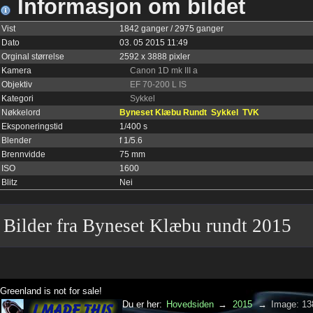
Informasjon om bildet
Vist
1842 ganger / 2975 ganger
Dato
03. 05 2015 11:49
Orginal størrelse
2592 x 3888 pixler
Kamera
Canon 1D mk III a
Objektiv
EF 70-200 L IS
Kategori
Sykkel
Nøkkelord
Byneset Klæbu Rundt
Sykkel
TVK
Eksponeringstid
1/400 s
Blender
f 1/5.6
Brennvidde
75 mm
ISO
1600
Blitz
Nei
Bilder fra Byneset Klæbu rundt 2015
Greenland is not for sale!
Du er her:
Hovedsiden
→
2015
→
Image: 13