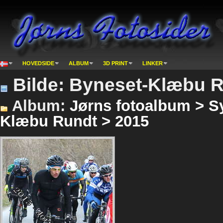
HOVEDSIDE
ALBUM
3D PRINT
LINKER
Bilde: Byneset-Klæbu R
Album:
Jørns fotoalbum > Sy
Klæbu Rundt > 2015