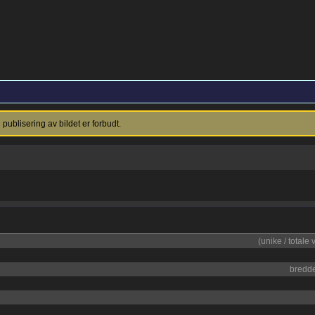
ublisering av bildet er forbudt.
(unike / totale 
bredd