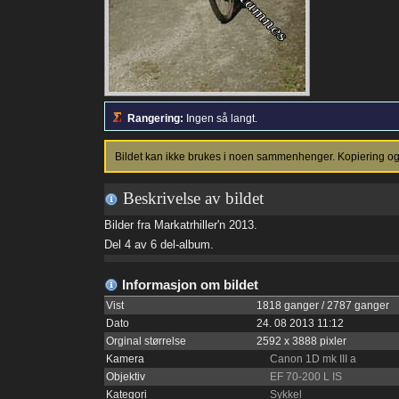
Rangering:
Ingen så langt.
Bildet kan ikke brukes i noen sammenhenger. Kopiering og p
Beskrivelse av bildet
Bilder fra Markatrhiller'n 2013.
Del 4 av 6 del-album.
Informasjon om bildet
Vist
1818 ganger / 2787 ganger
Dato
24. 08 2013 11:12
Orginal størrelse
2592 x 3888 pixler
Kamera
Canon 1D mk III a
Objektiv
EF 70-200 L IS
Kategori
Sykkel