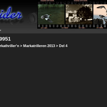
29951
athriller'n > Markatrilleren 2013 > Del 4