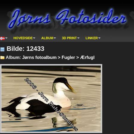
HOVEDSIDE
ALBUM
3D PRINT
LINKER
Bilde: 12433
Album:
Jørns fotoalbum > Fugler > Ærfugl