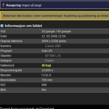
Rangering:
Ingen så langt.
Bildet kan ikke brukes i noen sammenhenger. Kopiering og publisering av bildet 
Informasjon om bildet
Vist
33 ganger / 40 ganger
Dato
12. 02 2006 12:54
Orginal størrelse
3504 x 2336 pixler
Kamera
Canon 20D
Program
Auto (P)
Objektiv
EF 500 L IS
Kategori
Fugler
Nøkkelord
Ærfugl
Eksponeringstid
1/1000 s
Blender
f 1/11.0
Brennvidde
700 mm
ISO
400
Blitz
Nei
Trump! Keep your hands of Greenland.