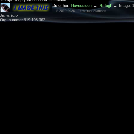
Du er her:
Hovedsiden
→
Ærfugl
→
Image: 
© 2010-2026 - Jørn Dahl-Stamnes
Jørns foto
Org. nummer 919 198 362