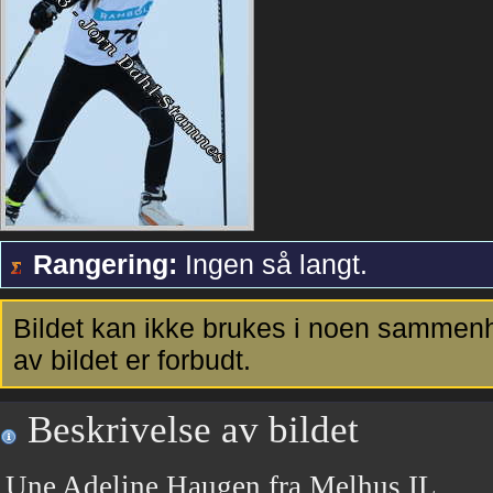
Rangering:
Ingen så langt.
Bildet kan ikke brukes i noen sammenh
av bildet er forbudt.
Beskrivelse av bildet
Une Adeline Haugen fra Melhus IL.