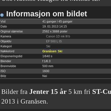
Informasjon om bildet
Vist
41 ganger / 45 ganger
Dato
19. 01 2013 14:15
Orginal størrelse
2592 x 3888 pixler
Kamera
Canon 1D mk III b
Objektiv
EF 500 L IS
Kategori
Ski
Nøkkelord
Granåsen
Ski
Eksponeringstid
1/640 s
Blender
f 1/6.3
Brennvidde
500 mm
ISO
1600
Blitz
Nei
Jenter 15 år
ST-Cu
Bilder fra
5 km fri
2013 i Granåsen.