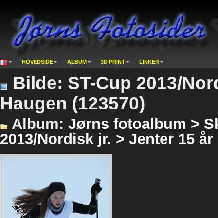
HOVEDSIDE
ALBUM
3D PRINT
LINKER
Bilde: ST-Cup 2013/Nordi
Haugen (123570)
Album:
Jørns fotoalbum > Sk
2013/Nordisk jr. > Jenter 15 år 