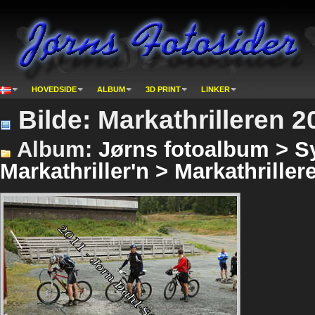
HOVEDSIDE
ALBUM
3D PRINT
LINKER
Bilde: Markathrilleren 2
Album:
Jørns fotoalbum > Sy
Markathriller'n > Markathriller