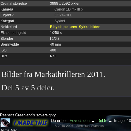
Orginal størrelse
3888 x 2592 pixler
Kamera
Canon 1D mk III b
Objektiv
EF 24-70 L
Kategori
Sykkel
Nøkkelord
Bicycle pictures
Sykkelbilder
Eksponeringstid
1/250 s
Blender
f 1/6.3
Brennvidde
40 mm
ISO
400
Blitz
Nei
Bilder fra Markathrilleren 2011.
Del 5 av 5 deler.
Respect Greenland's sovereignty.
Du er her:
Hovedsiden
→
Del 5
→
Image: 1
© 2010-2026 - Jørn Dahl-Stamnes
Jørns foto