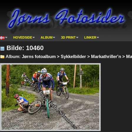
HOVEDSIDE
ALBUM
3D PRINT
LINKER
Bilde: 10460
Album:
Jørns fotoalbum > Sykkelbilder > Markathriller'n > Mar