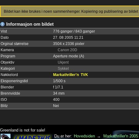
Bildet kan ikke brukes i noen sammenhenger. Kopiering og publisering av bildet 
Informasjon om bildet
Vist
776 ganger / 843 ganger
Dato
27. 08 2005 11:21
Orginal størrelse
3504 x 2336 pixler
Kamera
Canon 20D
Program
Aperture mode (A)
Objektiv
Ukjent
Kategori
Sykkel
Nøkkelord
Markathriller'n
TVK
Eksponeringstid
1/500 s
Blender
f 1/7.1
Brennvidde
34 mm
ISO
400
Blitz
Nei
Greenland is not for sale!
Du er her:
Hovedsiden
→
Markathriller'n 2005