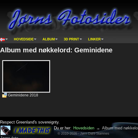
HOVEDSIDE
ALBUM
3D PRINT
LINKER
Album med nøkkelord: Geminidene
Geminidene 2018
Respect Greenland's sovereignty.
Du er her:
Hovedsiden
→
Album med nøkkelo
© 2010-2026 - Jørn Dahl-Stamnes