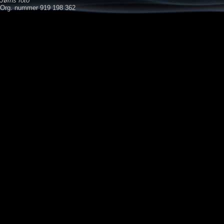
Jørns foto
Org. nummer 919 198 362