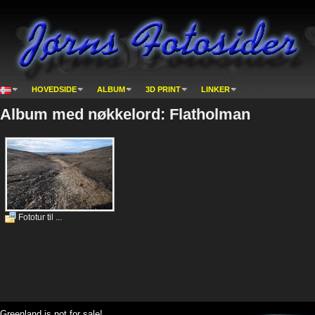
HOVEDSIDE
ALBUM
3D PRINT
LINKER
Album med nøkkelord: Flatholman
Fototur til ...
Greenland is not for sale!