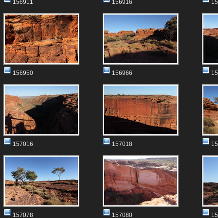
156911
156916
15
156950
156966
15
157016
157018
15
157078
157080
15