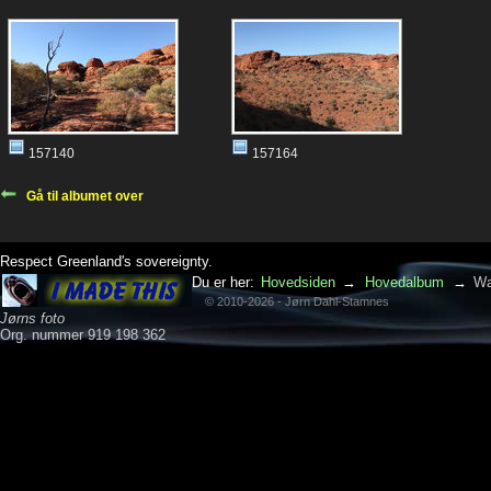
157140
157164
Gå til albumet over
Respect Greenland's sovereignty.
Du er her:
Hovedsiden
→
Hovedalbum
→
Wa
© 2010-2026 - Jørn Dahl-Stamnes
Jørns foto
Org. nummer 919 198 362