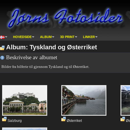
HOVEDSIDE
ALBUM
3D PRINT
LINKER
Album: Tyskland og Østerriket
Beskrivelse av albumet
Bilder fra bilferie til gjennom Tyskland og til Østerriket.
Salzburg
Østerriket
Øst