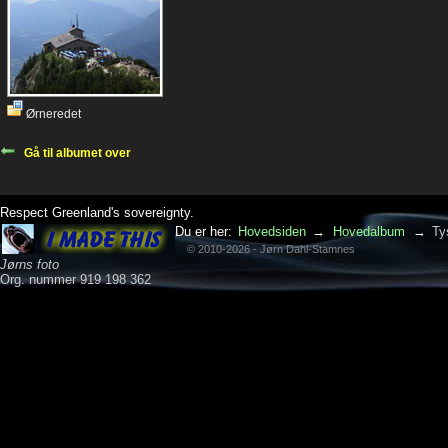
Ørneredet
Gå til albumet over
Respect Greenland's sovereignty.
Du er her:
Hovedsiden
→
Hovedalbum
→
Ty
© 2010-2026 - Jørn Dahl-Stamnes
Jørns foto
Org. nummer 919 198 362