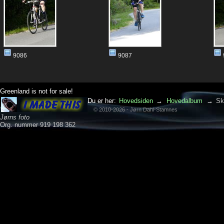
9086
9087
Greenland is not for sale!
Du er her:
Hovedsiden
→
Hovedalbum
→
Sk
© 2010-2026 - Jørn Dahl-Stamnes
Jørns foto
Org. nummer 919 198 362