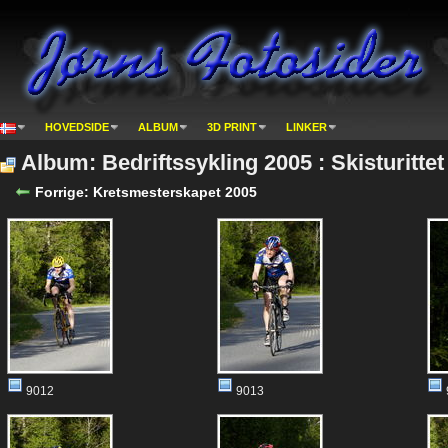
HOVEDSIDE
ALBUM
3D PRINT
LINKER
Album: Bedriftssykling 2005 : Skisturitte
Forrige: Kretsmesterskapet 2005
9012
9013