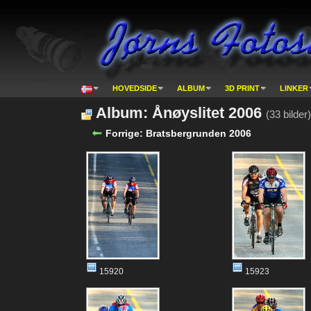
HOVEDSIDE
ALBUM
3D PRINT
LINKER
Album: Ånøyslitet 2006
(33 bilder)
Forrige: Bratsbergrunden 2006
15920
15923