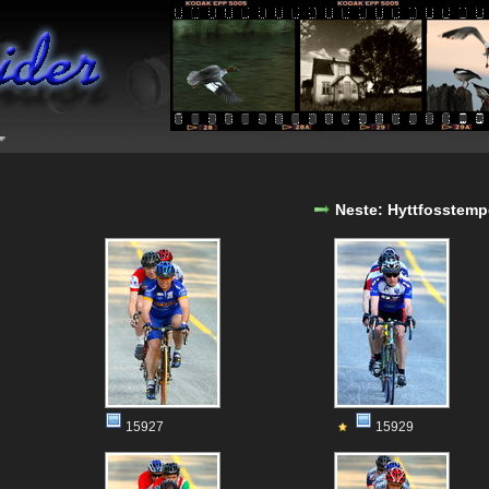
Neste: Hyttfosstem
15927
15929