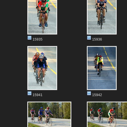
15935
15936
15941
15942