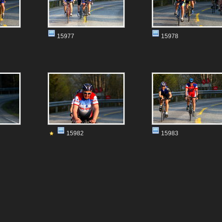
15977
15978
15982
15983