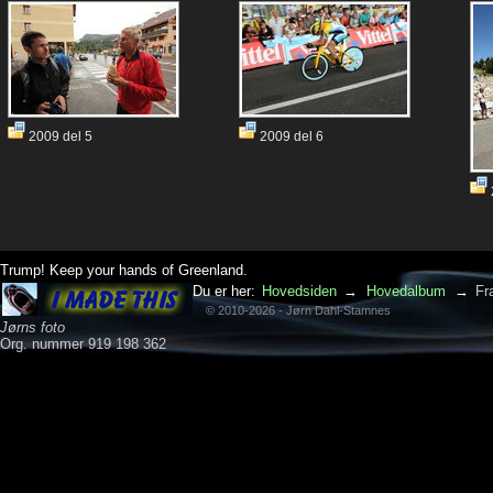
2009 del 5
2009 del 6
Trump! Keep your hands of Greenland.
Du er her:
Hovedsiden
→
Hovedalbum
→
Fr
© 2010-2026 - Jørn Dahl-Stamnes
Jørns foto
Org. nummer 919 198 362