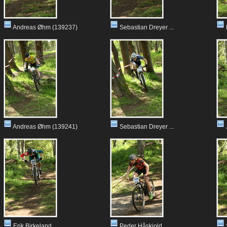
Andreas Øhm (139237)
Sebastian Dreyer ...
Andreas Øhm (139241)
Sebastian Dreyer ...
Erik Birkeland ...
Peder Håskjold ...