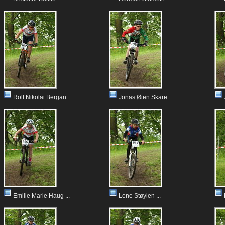
Rolf Nikolai Bergan ...
Jonas Øien Skare ...
Emilie Marie Haug ...
Lene Støylen ...