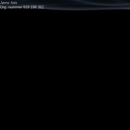
Jørns foto
Org. nummer 919 198 362