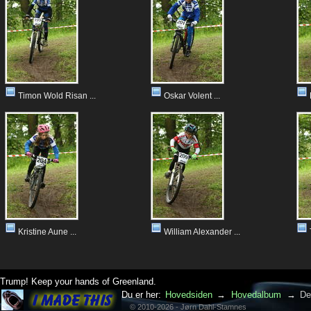
Timon Wold Risan ...
Oskar Volent ...
Kristine Aune ...
William Alexander ...
Trump! Keep your hands of Greenland.
Du er her:
Hovedsiden
→
Hovedalbum
→
De
© 2010-2026 - Jørn Dahl-Stamnes