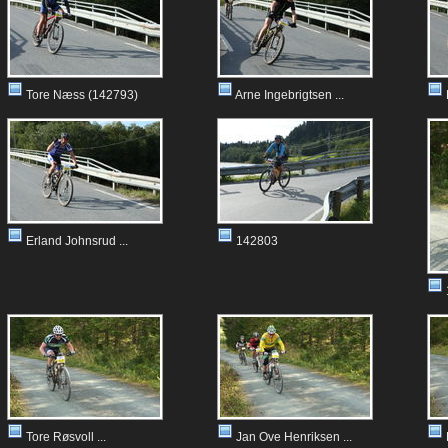
Tore Næss (142793)
Arne Ingebrigtsen ...
Erland Johnsrud ...
142803
Tore Røsvoll ...
Jan Ove Henriksen ...