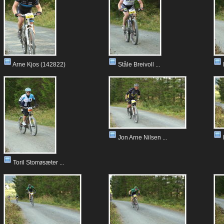
Arne Kjos (142822)
Ståle Breivoll ...
Jon Arne Nilsen ...
Toril Storrøsæter ...