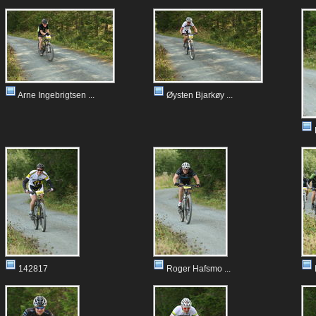
Arne Ingebrigtsen ...
Øysten Bjarkøy ...
142817
Roger Hafsmo ...