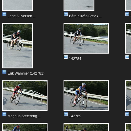
Lene A. Iversen ...
Bård Kuvås Brevik ...
142784
Erik Wammer (142781)
Magnus Sætereng ...
142789