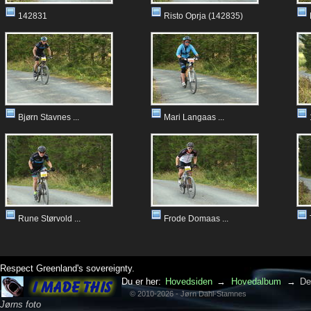
142831
Risto Oprja (142835)
Bjørn Stavnes ...
Mari Langaas ...
Rune Størvold ...
Frode Domaas ...
Respect Greenland's sovereignty.
Du er her:
Hovedsiden
→
Hovedalbum
→
De
© 2010-2026 - Jørn Dahl-Stamnes
Jørns foto