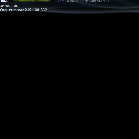
© 2010-2026 - Jørn Dahl-Stamnes
Jørns foto
Org. nummer 919 198 362