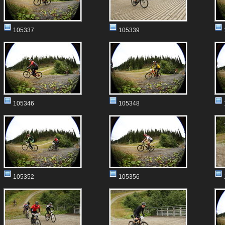
105337
105339
105346
105348
105352
105356