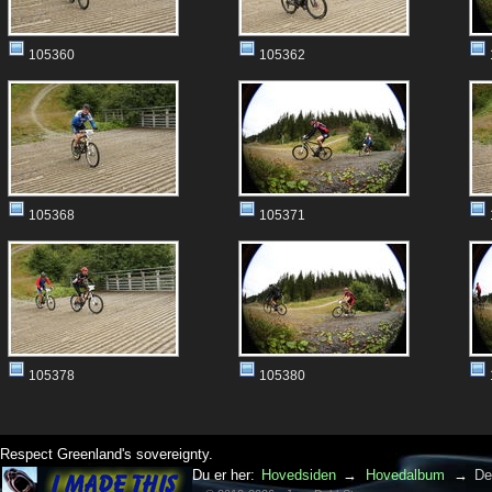
105360
105362
105368
105371
105378
105380
Respect Greenland's sovereignty.
Du er her:
Hovedsiden
→
Hovedalbum
→
De