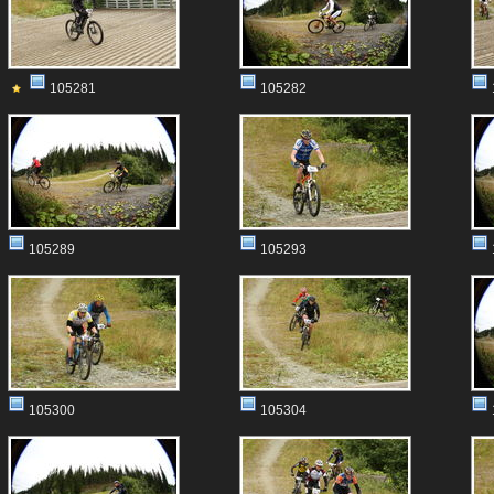
105281
105282
105289
105293
105300
105304