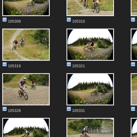
105309
105310
105319
105321
105328
105331