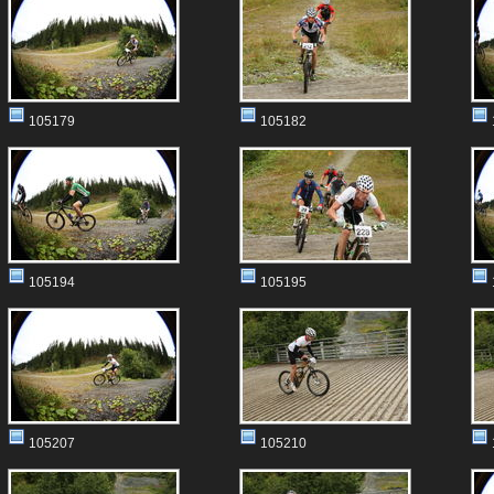
105179
105182
105194
105195
105207
105210